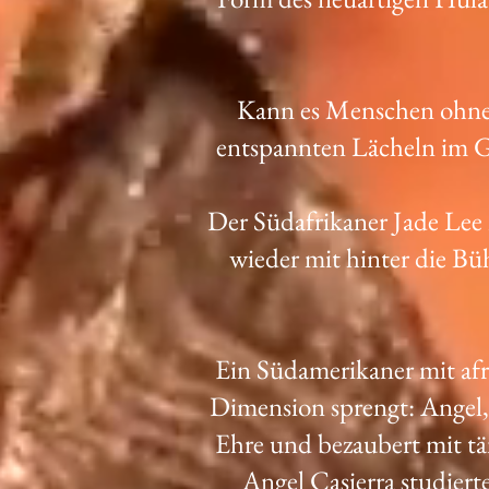
Kann es Menschen ohne 
entspannten Lächeln im Ge
Der Südafrikaner Jade Lee 
wieder mit hinter die Bü
Ein Südamerikaner mit af
Dimension sprengt: Angel,
Ehre und bezaubert mit tä
Angel Casierra studiert