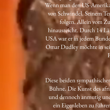
Wenn man den US-Amerikane
von Schwindel. Seinem Te
folgen. Allein vom Zu
hinausreicht. Durch 14 Län
USA war er in jedem Bundess
Omar Dudley möchte in sei
F
Diese beiden sympathischen 
Bühne. Die Kunst des afrik
und dennoch anmutig und 
ein Eigenleben zu führe