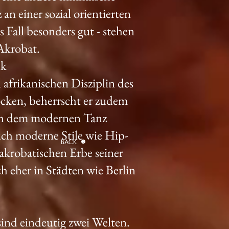
an einer sozial orientierten
 Fall besonders gut - stehen
Akrobat.
ik
 afrikanischen Disziplin des
cken, beherrscht er zudem
ich dem modernen Tanz
uch moderne Stile wie Hip-
BACK
krobatischen Erbe seiner
h eher in Städten wie Berlin
sind eindeutig zwei Welten.