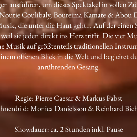
gen ausführen, um dieses Spektakel in vollen 
 Noutie Coulibaly, Boureima Kamate & Abou D
sik, die unter die Haut geht... Auf der einen S
 weil sie jeden direkt ins Herz trifft. Die vier 
he Musik auf größtenteils traditionellen Instr
inem offenen Blick in die Welt und begleitet d
anrührenden Gesang.
Regie: Pierre Caesar & Markus Pabst
hnenbild: Monica Danielsson & Reinhard Bich
Showdauer: ca. 2 Stunden inkl. Pause