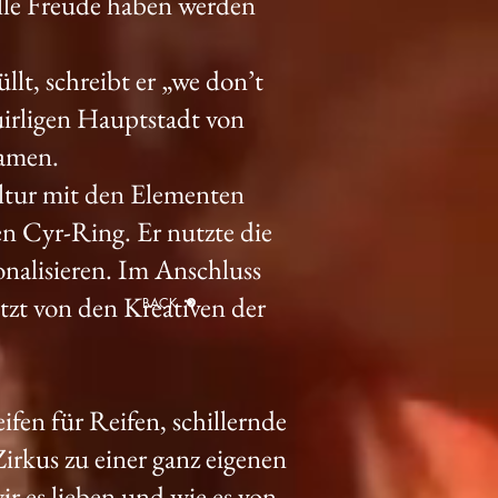
elle Freude haben werden
t, schreibt er „we don’t
uirligen Hauptstadt von
Namen.
ultur mit den Elementen
n Cyr-Ring. Er nutzte die
onalisieren. Im Anschluss
tzt von den Kreativen der
BACK
fen für Reifen, schillernde
Zirkus zu einer ganz eigenen
r es lieben und wie es von