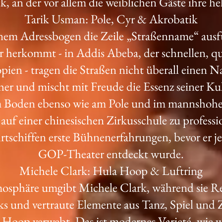
 an der vor allem die weiblichen Gäste ihre h
Tarik Usman: Pole, Cyr & Akrobatik
em Adressbogen die Zeile „Straßenname“ ausfüll
r herkommt - in Addis Abeba, der schnellen, q
pien - tragen die Straßen nicht überall einen 
er und mischt mit Freude die Essenz seiner K
am Boden ebenso wie am Pole und im mannshohe
 auf einer chinesischen Zirkusschule zu professi
rtschiffen erste Bühnenerfahrungen, bevor er je
GOP-Theater entdeckt wurde.
Michele Clark: Hula Hoop & Luftring
mosphäre umgibt Michele Clark, während sie Rei
ks und vertraute Elemente aus Tanz, Spiel und 
Hoop verwebt. Das ist modernes Varieté, wie wi