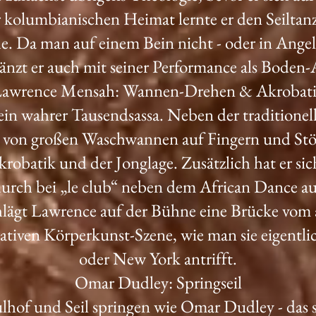
er kolumbianischen Heimat lernte er den Seiltanz 
e. Da man auf einem Bein nicht - oder in Angels
länzt er auch mit seiner Performance als Boden-
awrence Mensah: Wannen-Drehen & Akrobat
ein wahrer Tausendsassa. Neben der traditionell
 von großen Waschwannen auf Fingern und Stö
krobatik und der Jonglage. Zusätzlich hat er s
durch bei „le club“ neben dem African Dance a
ägt Lawrence auf der Bühne eine Brücke vom a
tiven Körperkunst-Szene, wie man sie eigentlic
oder New York antrifft.
Omar Dudley: Springseil
lhof und Seil springen wie Omar Dudley - das 