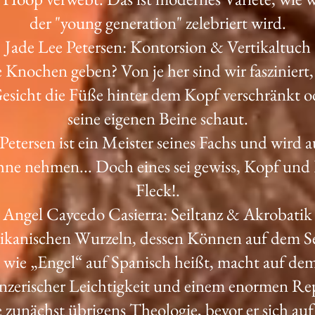
der "young generation" zelebriert wird.
Jade Lee Petersen: Kontorsion & Vertikaltuch
Knochen geben? Von je her sind wir fasziniert
sicht die Füße hinter dem Kopf verschränkt od
seine eigenen Beine schaut.
Petersen ist ein Meister seines Fachs und wird 
hne nehmen... Doch eines sei gewiss, Kopf und
Fleck!.
Angel Caycedo Casierra: Seiltanz & Akrobatik
rikanischen Wurzeln, dessen Können auf dem Se
 wie „Engel“ auf Spanisch heißt, macht auf dem
nzerischer Leichtigkeit und einem enormen Repe
e zunächst übrigens Theologie, bevor er sich au