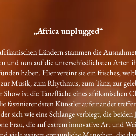
„Africa unplugged“
afrikanischen Ländern stammen die Ausnahmeta
en und nun auf die unterschiedlichsten Arten 
nden haben. Hier vereint sie ein frisches, welt
 zur Musik, zum Rhythmus, zum Tanz, zur gel
 Show ist die Tanzfläche eines afrikanischen 
ie faszinierendsten Künstler aufeinander treffe
 der sich wie eine Schlange verbiegt, die beiden J
öne Frau, die auf extrem innovative Art und W
 und viele weitere erstaunliche Menschen, die das