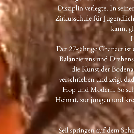
Disziplin verlegte. In sein
Zirkusschule für Jugendlich
kann, g
L
Der 27-jährige Ghanaer ist 
Balancierens und Drehens
die Kunst der Bodena
verschrieben und zeigt da
Hop und Modern. So schl
Heimat, zur jungen und krea
Seil springen auf dem Schu