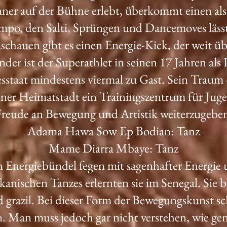
r auf der Bühne erlebt, überkommt einen als 
mpo, den Salti, Sprüngen und Dancemoves läss
schauen gibt es einen Energie-Kick, der weit 
der ist der Superathlet in seinen 17 Jahren als 
taat mindestens viermal zu Gast. Sein Traum -
ner Heimatstadt ein Trainingszentrum für Juge
reude an Bewegung und Artistik weiterzugebe
Adama Hawa Sow Ep Bodian: Tanz
Mame Diarra Mbaye: Tanz
Energiebündel fegen mit sagenhafter Energie u
anischen Tanzes erlernten sie im Senegal. Sie 
grazil. Bei dieser Form der Bewegungskunst sc
n. Man muss jedoch gar nicht verstehen, wie g