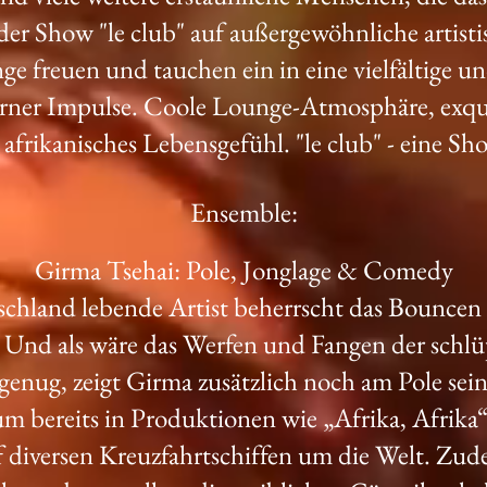
der Show "le club" auf außergewöhnliche artist
ge freuen und tauchen ein in eine vielfältige u
er Impulse. Coole Lounge-Atmosphäre, exqui
 afrikanisches Lebensgefühl. "le club" - eine Sh
Ensemble:
Girma Tsehai: Pole, Jonglage & Comedy
chland lebende Artist beherrscht das Bouncen 
 Und als wäre das Werfen und Fangen der schlü
genug, zeigt Girma zusätzlich noch am Pole sei
um bereits in Produktionen wie „Afrika, Afrika
 diversen Kreuzfahrtschiffen um die Welt. Zud