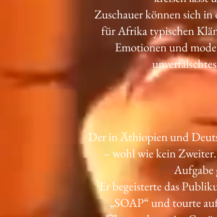
Zuschauer können sich in 
für Afrika typischen Klän
Emotionen und modern
unverfälschtes
Der in Äthiopien und Deuts
– wohl wie kein Zweiter.
Aufgabe 
Er begeisterte das Publik
„SOAP“ und tourte auf