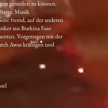
Zügen genießen zu können.
iarra: Musik
eite fremd, auf der anderen
Musiker aus Burkina Faso
umenten. Vorgetragen mit der
BACK
urch Awas kräftigen und
sel