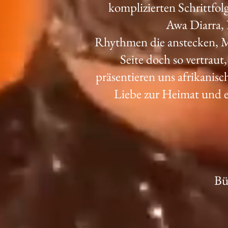
komplizierten Schrittfol
Awa Diarra,
Rhythmen die anstecken, Mu
Seite doch so vertraut,
präsentieren uns afrikanisc
Liebe zur Heimat und e
Bü