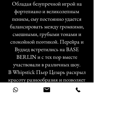
Обладая безупречной игрой на
фортепиано и великолепным
пением, ему постоянно удается
балансировать между громкими,
смешными, грубыми тонами и
спокойной поэтикой. Перейра и
Вудхед встретились на BASE
BERLIN и с тех пор вместе
участвовали в различных шоу.
В Whipstick Пьер Цезарь раскрыл
красоту разнообразия и позволяет
поэзии слиться с мечтательными
звуками фортепиано.
Стилистические приемы, которые
как нельзя более разные, сливаются
в одно целое.
Оба артиста вместе в одном шоу -