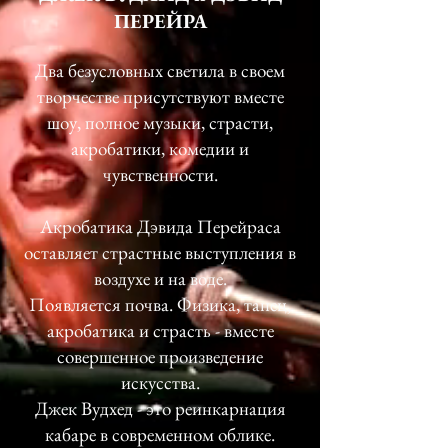
ПЕРЕЙРА
Два безусловных светила в своем
творчестве присутствуют вместе
шоу, полное музыки, страсти,
акробатики, комедии и
чувственности.
Акробатика Дэвида Перейраса
оставляет страстные выступления в
воздухе и на воде.
Появляется почва. Физика, танец,
акробатика и страсть - вместе
совершенное произведение
искусства.
Джек Вудхед - это реинкарнация
кабаре в современном облике.