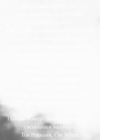
Блестящая акробатика,
первоклассное развлечение
мирового уровня!
Шоу с уникальным, классическим и
очень спортивным эстрадным
искусством в сочетании с модным
влиянием нового культурного
движения на Базе Берлин.
Позвольте себе очароваться
великолепием художников.
Насколько светит свет,
фантастические артисты на шоу
FEROX просто великолепны.
Натали Веккер, Эквилибристика на
светящихся палочках,
Ток Рейманн, Cyr Wheel,