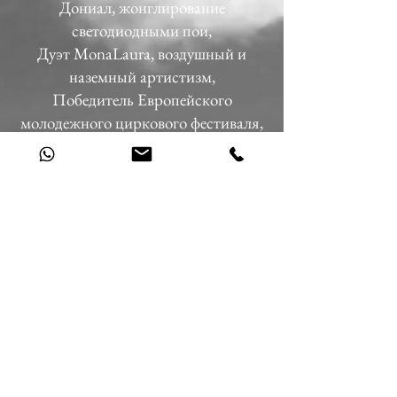
Дониал, жонглирование
светодиодными пои,
Дуэт MonaLaura, воздушный и
наземный артистизм,
Победитель Европейского
молодежного циркового фестиваля,
Niklas Bothe, Seil Dance
От режиссера Пьера Цезаря
Продолжительность шоу: около 2
часов, включая перерыв.
Производство GOP showconcept
при сотрудничестве и любезно
поддержано BASE BERLIN.