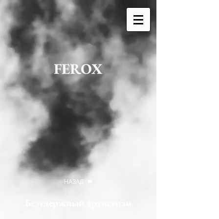
FEROX
НАЗАД
Безудержный артистизм